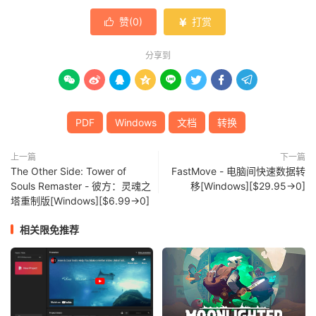
赞(
0
)
打赏


分享到








PDF
Windows
文档
转换
上一篇
下一篇
The Other Side: Tower of
FastMove - 电脑间快速数据转
Souls Remaster - 彼方：灵魂之
移[Windows][$29.95→0]
塔重制版[Windows][$6.99→0]
相关限免推荐