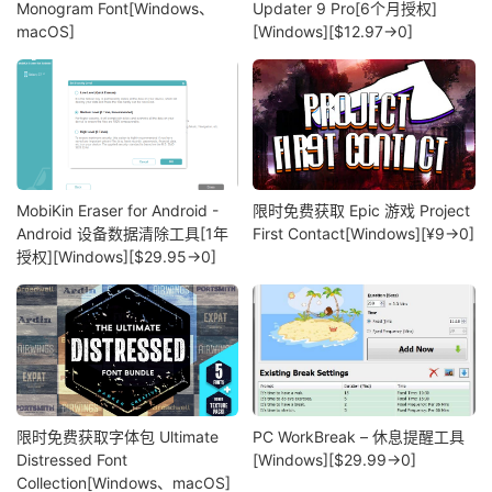
Monogram Font[Windows、
Updater 9 Pro[6个月授权]
macOS]
[Windows][$12.97→0]
MobiKin Eraser for Android -
限时免费获取 Epic 游戏 Project
Android 设备数据清除工具[1年
First Contact[Windows][¥9→0]
授权][Windows][$29.95→0]
限时免费获取字体包 Ultimate
PC WorkBreak – 休息提醒工具
Distressed Font
[Windows][$29.99→0]
Collection[Windows、macOS]