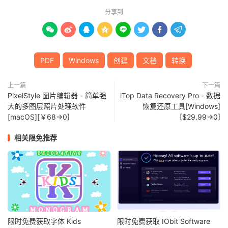
分享到








PDF
Windows
创建
文档
转换
上一篇
下一篇
PixelStyle 图片编辑器 - 简单强
iTop Data Recovery Pro - 数据
大的多图层照片处理软件
恢复还原工具[Windows]
[macOS][￥68→0]
[$29.99→0]
相关限免推荐
限时免费获取字体 Kids
限时免费获取 IObit Software