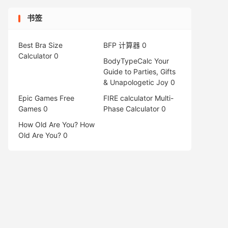
书签
Best Bra Size
BFP 计算器
0
Calculator
0
BodyTypeCalc
Your
Guide to Parties, Gifts
& Unapologetic Joy 0
Epic Games Free
FIRE calculator
Multi-
Games
0
Phase Calculator 0
How Old Are You?
How
Old Are You? 0