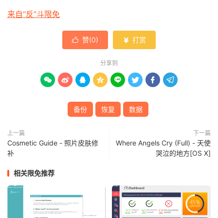
来自“反”斗限免
赞(
0
)
打赏


分享到








备份
恢复
数据
上一篇
下一篇
Cosmetic Guide - 照片皮肤修
Where Angels Cry (Full) - 天使
补
哭泣的地方[OS X]
相关限免推荐