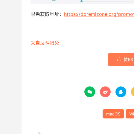
限免获取地址：
https://doremizone.org/promo
来自反斗限免
赞(
0
)




macOS
W