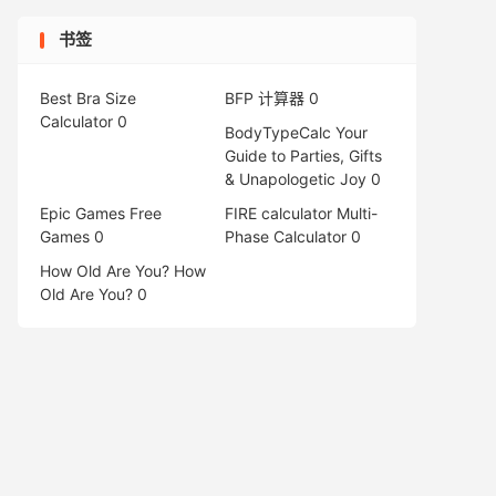
书签
Best Bra Size
BFP 计算器
0
Calculator
0
BodyTypeCalc
Your
Guide to Parties, Gifts
& Unapologetic Joy 0
Epic Games Free
FIRE calculator
Multi-
Games
0
Phase Calculator 0
How Old Are You?
How
Old Are You? 0