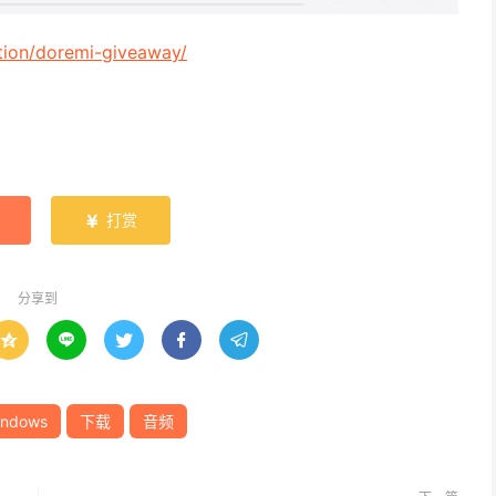
tion/doremi-giveaway/
打赏

分享到





indows
下载
音频