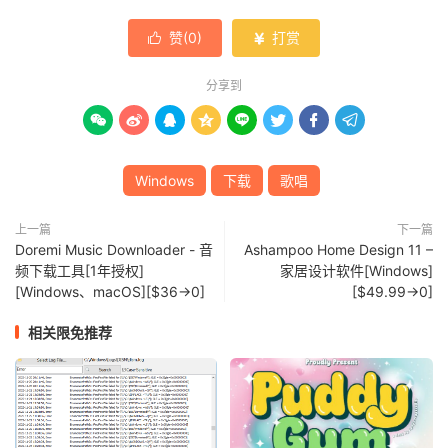
赞(
0
)
打赏


分享到








Windows
下载
歌唱
上一篇
下一篇
Doremi Music Downloader - 音
Ashampoo Home Design 11 –
频下载工具[1年授权]
家居设计软件[Windows]
[Windows、macOS][$36→0]
[$49.99→0]
相关限免推荐