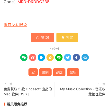
Code：
MRD-D&DDC238
来自反斗限免
赞(
0
)
打赏


分享到








宏
录制
键盘
鼠标
上一篇
下一篇
免费获取 5 款 Ondesoft 出品的
My Music Collection - 音乐收
Mac 软件[OS X]
藏管理软件
相关限免推荐