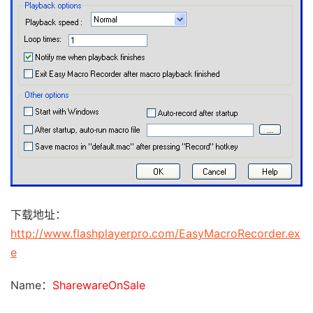
下载地址：
http://www.flashplayerpro.com/EasyMacroRecorder.ex
e
Name：
SharewareOnSale