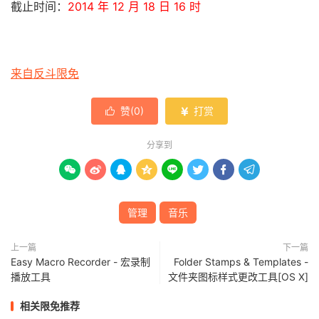
截止时间：
2014 年 12 月 18 日 16 时
来自反斗限免
赞(
0
)
打赏


分享到








管理
音乐
上一篇
下一篇
Easy Macro Recorder - 宏录制
Folder Stamps & Templates -
播放工具
文件夹图标样式更改工具[OS X]
相关限免推荐