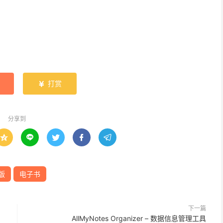
打赏

分享到





版
电子书
下一篇
AllMyNotes Organizer – 数据信息管理工具