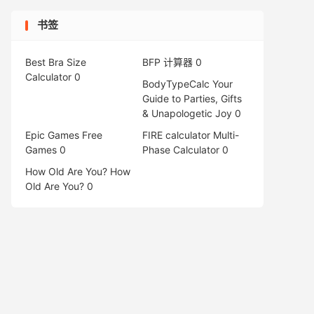
书签
Best Bra Size
BFP 计算器
0
Calculator
0
BodyTypeCalc
Your
Guide to Parties, Gifts
& Unapologetic Joy 0
Epic Games Free
FIRE calculator
Multi-
Games
0
Phase Calculator 0
How Old Are You?
How
Old Are You? 0