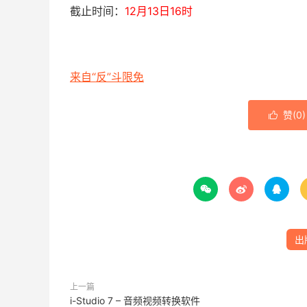
截止时间：
12月13日16时
来自“反”斗限免
赞(
0
)




出
上一篇
i-Studio 7 – 音频视频转换软件