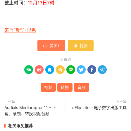
截止时间：
12月13日7时
来自“反”斗限免
赞(
0
)
打赏


分享到








视频
转换
音频
上一篇
下一篇
Audials Mediaraptor 11 - 下
eFlip Lite – 电子数字出版工具
载、录制、转换视频音频
相关限免推荐