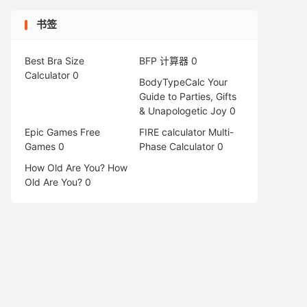
书签
Best Bra Size
BFP 计算器
0
Calculator
0
BodyTypeCalc
Your
Guide to Parties, Gifts
& Unapologetic Joy 0
Epic Games Free
FIRE calculator
Multi-
Games
0
Phase Calculator 0
How Old Are You?
How
Old Are You? 0