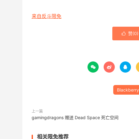
来自反斗限免
赞(
0
)




Blackberry
上一篇
gamingdragons 赠送 Dead Space 死亡空间
相关限免推荐