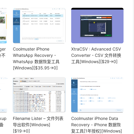
ger
Coolmuster iPhone
XtraCSV : Advanced CSV
身不
WhatsApp Recovery -
Converter - CSV 文件转换
、
WhatsApp 数据恢复工具
工具[Windows][$29→0]
[Windows][$35.95→0]
ckup
Filename Lister – 文件列表
Coolmuster iPhone Data
据备
导出软件[Windows]
Recovery - iPhone 数据恢
[$19→0]
复工具[1年授权][Windows]