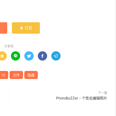
打赏

分享到





 10
文件
隐藏
下一篇
PhotoBuZZer - 个性化编辑照片