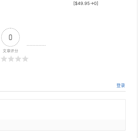
[$49.95→0]
0
文章评分
登录