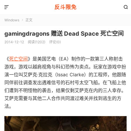
反斗限免


Windows
正文

gamingdragons 赠送 Dead Space 死亡空间
2014-12-12
阅读(1202)
评论(0)
《
死亡空间
》是美国艺电（EA）制作的一款第三人称射击
游戏，游戏以越肩视角与科幻恐怖为卖点。玩家在游戏中扮
演一位叫艾萨克·克拉克（Issac Clarke）的工程师，他跟随
同伴前往调查发出遇难信号的石村号太空飞船。在飞船上他
们遭到不明怪物的袭击，结果仅剩艾萨克在内的三人幸存。
艾萨克需要与其他二人合作共同渡过难关并找到逃生的方
法。