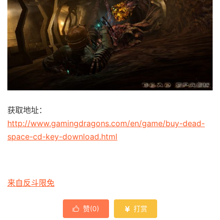
获取地址：
http://www.gamingdragons.com/en/game/buy-dead-
space-cd-key-download.html
来自反斗限免
赞(
0
)
打赏

