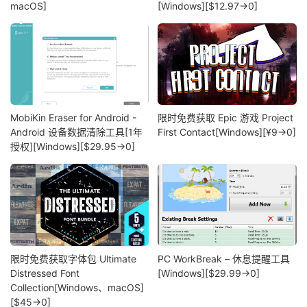
macOS]
[Windows][$12.97→0]
MobiKin Eraser for Android -
限时免费获取 Epic 游戏 Project
Android 设备数据清除工具[1年
First Contact[Windows][¥9→0]
授权][Windows][$29.95→0]
限时免费获取字体包 Ultimate
PC WorkBreak – 休息提醒工具
Distressed Font
[Windows][$29.99→0]
Collection[Windows、macOS]
[$45→0]