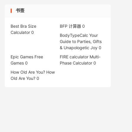
书签
Best Bra Size
BFP 计算器
0
Calculator
0
BodyTypeCalc
Your
Guide to Parties, Gifts
& Unapologetic Joy 0
Epic Games Free
FIRE calculator
Multi-
Games
0
Phase Calculator 0
How Old Are You?
How
Old Are You? 0