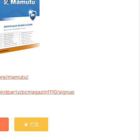
are/mamutu/
hirdparty/pcmagazin1110/signup
打赏
