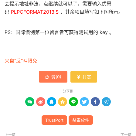
会提示地址非法，点继续就可以了，需要输入优惠
码
PLPCFORMAT2013IS
，其余项目填写如下图所示。
PS：国际惯例第一位留言者可获得测试用的 key 。
来自“反”斗限免
赞(
0
)
打赏


分享到








TrustPort
杀毒软件
上一篇
下一篇