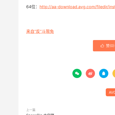
64位：
http://aa-download.avg.com/filedir/i
来自“反”斗限免
赞(
0
)




AV
上一篇