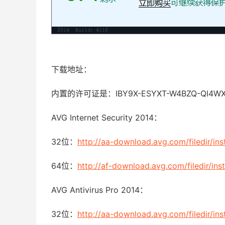
下载地址：
内置的许可证是：IBY9X-ESYXT-W4BZQ-QI4WX-
AVG Internet Security 2014：
32位：
http://aa-download.avg.com/filedir/in
64位：
http://af-download.avg.com/filedir/in
AVG Antivirus Pro 2014：
32位：
http://aa-download.avg.com/filedir/i