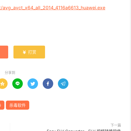
nst/avg_avct_x64_all_2014_4116a6613_huawei.exe
打赏

分享到





G
杀毒软件
下一篇