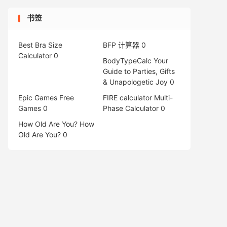
书签
Best Bra Size
BFP 计算器
0
Calculator
0
BodyTypeCalc
Your
Guide to Parties, Gifts
& Unapologetic Joy 0
Epic Games Free
FIRE calculator
Multi-
Games
0
Phase Calculator 0
How Old Are You?
How
Old Are You? 0