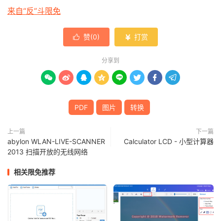
来自“反”斗限免
赞(
0
)
打赏


分享到








PDF
图片
转换
上一篇
下一篇
abylon WLAN-LIVE-SCANNER
Calculator LCD - 小型计算器
2013 扫描开放的无线网络
相关限免推荐