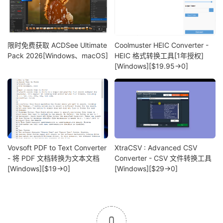
限时免费获取 ACDSee Ultimate
Coolmuster HEIC Converter -
Pack 2026[Windows、macOS]
HEIC 格式转换工具[1年授权]
[Windows][$19.95→0]
Vovsoft PDF to Text Converter
XtraCSV : Advanced CSV
- 将 PDF 文档转换为文本文档
Converter - CSV 文件转换工具
[Windows][$19→0]
[Windows][$29→0]
0