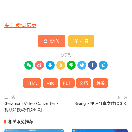
来自“反”斗限免
赞(
0
)
打赏


分享到








HTML
Mac
PDF
文档
转换
上一篇
下一篇
Geranium Video Converter -
Swing - 快速分享文件[OS X]
视频转换软件[OS X]
相关限免推荐