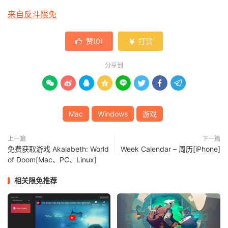
来自反斗限免
赞(
0
)
打赏


分享到








Mac
Windows
游戏
上一篇
下一篇
免费获取游戏 Akalabeth: World
Week Calendar – 周历[iPhone]
of Doom[Mac、PC、Linux]
相关限免推荐