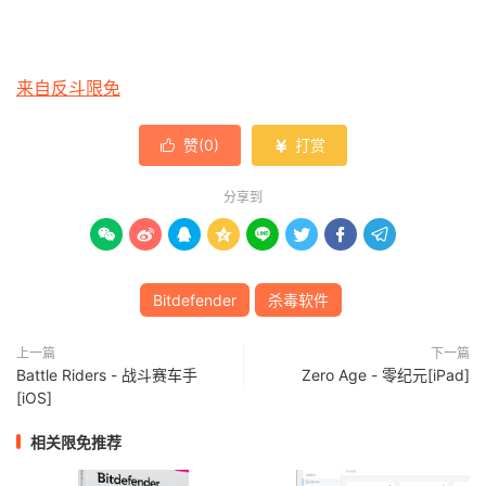
来自反斗限免
赞(
0
)
打赏


分享到








Bitdefender
杀毒软件
上一篇
下一篇
Battle Riders - 战斗赛车手
Zero Age - 零纪元[iPad]
[iOS]
相关限免推荐