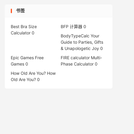
书签
Best Bra Size
BFP 计算器
0
Calculator
0
BodyTypeCalc
Your
Guide to Parties, Gifts
& Unapologetic Joy 0
Epic Games Free
FIRE calculator
Multi-
Games
0
Phase Calculator 0
How Old Are You?
How
Old Are You? 0