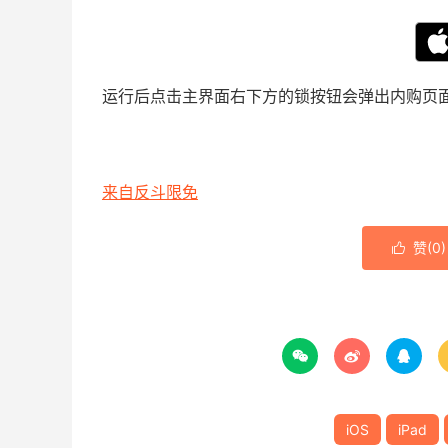
运行后点击主界面右下方的锁按钮会弹出内购页面，当前 
来自反斗限免
赞(
0
)




iOS
iPad