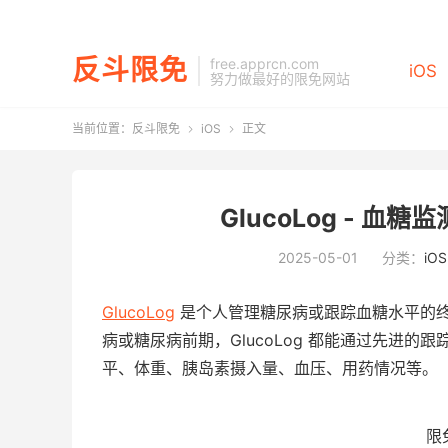
反斗限免
free.apprcn.com
iOS
努力做最好的限免网站
当前位置：
反斗限免
iOS
正文


GlucoLog - 血糖
2025-05-01
分类：
iOS
GlucoLog
是个人管理糖尿病或跟踪血糖水平的终极
病或糖尿病前期，GlucoLog 都能通过先进
平、体重、胰岛素摄入量、血压、用药情况等。
限