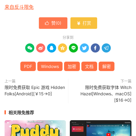
来自反斗限免
赞(
0
)
打赏


分享到








PDF
Windows
加密
文档
解密
上一篇
下一篇
限时免费获取 Epic 游戏 Hidden
限时免费获取字体 Witch
Folks[Android][￥15→0]
Hazel[Windows、macOS]
[$16→0]
相关限免推荐