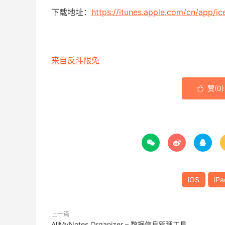
下载地址：
https://itunes.apple.com/cn/app/
来自反斗限免
赞(
0
)




iOS
iPa
上一篇
AllMyNotes Organizer – 数据信息管理工具