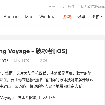
首页
反斗软件
反斗软件Stea
Android
Mac
Windows
游戏
效率
图像
king Voyage - 破冰者[iOS]
/
游戏
阅读(1376)
评论(0)
处，然而，这片大陆危机四伏，处处都是巨魔、致命的陷
鼻涕！现在，要由你来拯救他们！运用你的破冰技能来解开难题，
.小鸡中辟出一条道路，将你的族人安全地带回维京大艇！