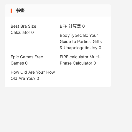
书签
Best Bra Size
BFP 计算器
0
Calculator
0
BodyTypeCalc
Your
Guide to Parties, Gifts
& Unapologetic Joy 0
Epic Games Free
FIRE calculator
Multi-
Games
0
Phase Calculator 0
How Old Are You?
How
Old Are You? 0