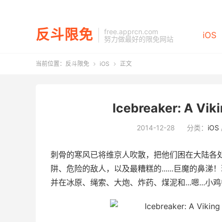
反斗限免
free.apprcn.com
iOS
努力做最好的限免网站
当前位置：
反斗限免
iOS
正文


Icebreaker: A Vi
2014-12-28
分类：
iOS
刺骨的寒风已将维京人吹散，把他们困在大陆各
阱、危险的敌人，以及最糟糕的......巨魔的
并在冰原、绳索、大炮、炸药、煤泥和...嗯..