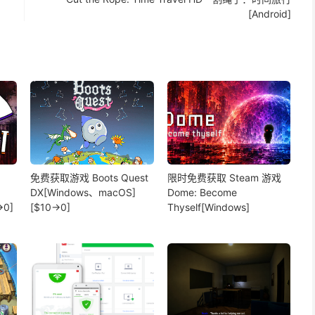
[Android]
免费获取游戏 Boots Quest
限时免费获取 Steam 游戏
DX[Windows、macOS]
Dome: Become
→0]
[$10→0]
Thyself[Windows]