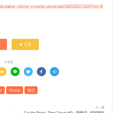
icebreaker-viking-voyage-universal/id656637359?mt=8
打赏

分享到





d
iPhone
游戏
下一篇
Cut the Rope: Time Travel HD - 割绳子：时间旅行