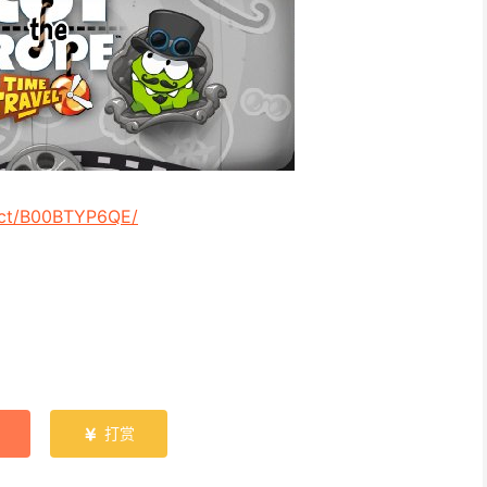
uct/B00BTYP6QE/
打赏
