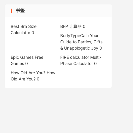
书签
Best Bra Size
BFP 计算器
0
Calculator
0
BodyTypeCalc
Your
Guide to Parties, Gifts
& Unapologetic Joy 0
Epic Games Free
FIRE calculator
Multi-
Games
0
Phase Calculator 0
How Old Are You?
How
Old Are You? 0