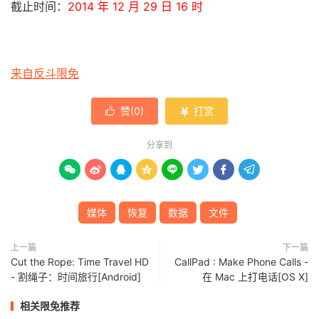
截止时间：
2014 年 12 月 29 日 16 时
来自反斗限免
赞(
0
)
打赏


分享到








媒体
恢复
数据
文件
上一篇
下一篇
Cut the Rope: Time Travel HD
CallPad : Make Phone Calls -
- 割绳子：时间旅行[Android]
在 Mac 上打电话[OS X]
相关限免推荐