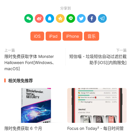
分享到








iOS
iPad
iPhone
音乐
上一篇
下一篇
限时免费获取字体 Monster
短信喵 - 垃圾短信自动过滤拦截
Halloween Font[Windows、
助手[iOS][内购限免]
macOS]
相关限免推荐
限时免费获取 6 个月
Focus on Today² - 每日时间管