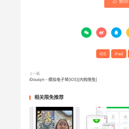
赞(
0
)




iOS
iPad
上一篇
iDousyn - 模拟电子琴[iOS][内购限免]
相关限免推荐