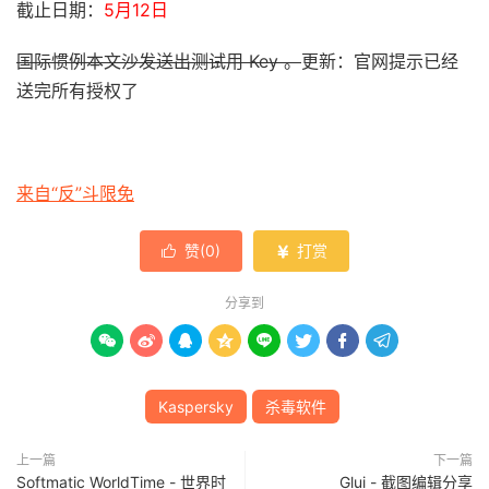
截止日期：
5月12日
国际惯例本文沙发送出测试用 Key 。
更新：官网提示已经
送完所有授权了
来自“反”斗限免
赞(
0
)
打赏


分享到








Kaspersky
杀毒软件
上一篇
下一篇
Softmatic WorldTime - 世界时
Glui - 截图编辑分享