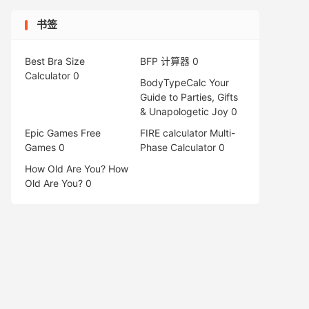
书签
Best Bra Size
BFP 计算器
0
Calculator
0
BodyTypeCalc
Your
Guide to Parties, Gifts
& Unapologetic Joy 0
Epic Games Free
FIRE calculator
Multi-
Games
0
Phase Calculator 0
How Old Are You?
How
Old Are You? 0