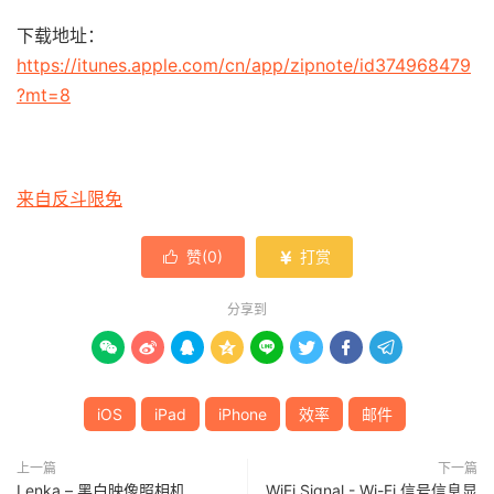
下载地址：
https://itunes.apple.com/cn/app/zipnote/id374968479
?mt=8
来自反斗限免
赞(
0
)
打赏


分享到








iOS
iPad
iPhone
效率
邮件
上一篇
下一篇
Lenka – 黑白映像照相机
WiFi Signal - Wi-Fi 信号信息显