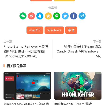
分享到








macOS
Windows
字体
上一篇
下一篇
Photo Stamp Remover – 去除
限时免费获取 Steam 游戏
图片特征[终身不可升级授权]
Candy Smash VR[Windows、
[Windows][$17.99→0]
VR]
相关限免推荐
MiniTool MovieMaker - 视频编
限时免费获取 Steam 游戏