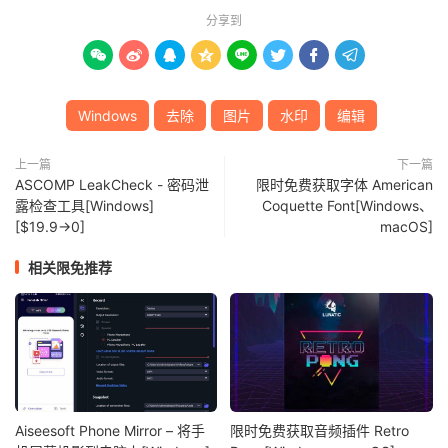
分享到








Windows
去除
图片
水印
编辑
上一篇
下一篇
ASCOMP LeakCheck - 密码泄
限时免费获取字体 American
露检查工具[Windows]
Coquette Font[Windows、
[$19.9→0]
macOS]
相关限免推荐
Aiseesoft Phone Mirror – 将手
限时免费获取音频插件 Retro