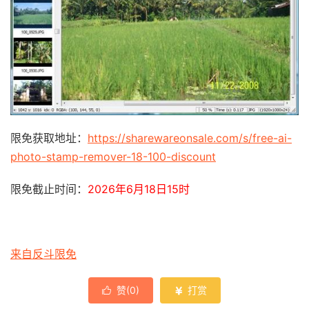
限免获取地址：
https://sharewareonsale.com/s/free-ai-
photo-stamp-remover-18-100-discount
限免截止时间：
2026年6月18日15时
来自反斗限免
赞(
0
)
打赏

