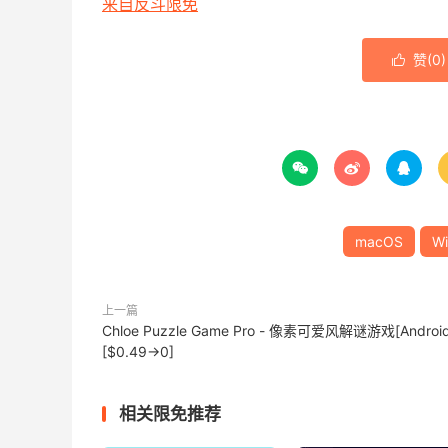
来自反斗限免
赞(
0
)




macOS
W
上一篇
Chloe Puzzle Game Pro - 像素可爱风解谜游戏[Android
[$0.49→0]
相关限免推荐