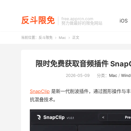
反斗限免
free.apprcn.com
iOS
努力做最好的限免网站
当前位置：
反斗限免
Mac
正文


限时免费获取音频插件 SnapCli
2026-05-09
分类：
Mac
/
Wind
SnapClip
是新一代削波插件，通过图形操作与丰富
抗混叠技术。