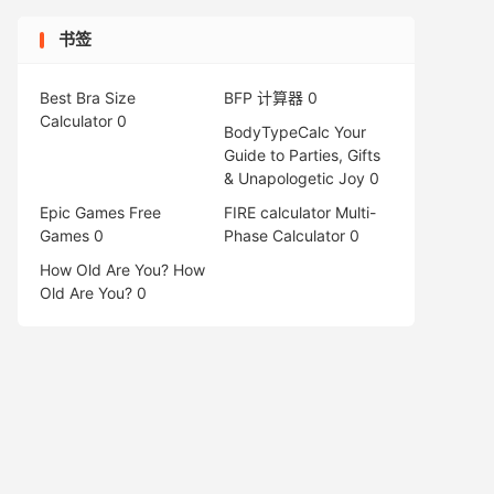
书签
Best Bra Size
BFP 计算器
0
Calculator
0
BodyTypeCalc
Your
Guide to Parties, Gifts
& Unapologetic Joy 0
Epic Games Free
FIRE calculator
Multi-
Games
0
Phase Calculator 0
How Old Are You?
How
Old Are You? 0