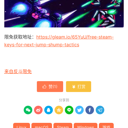
限免获取地址：
https://gleam.io/65YuU/free-steam-
keys-for-next-jump-shump-tactics
来自反斗限免
赞(
1
)
打赏


分享到








Linux
macOS
Steam
Windows
游戏