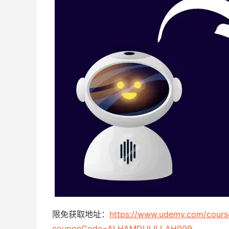
限免获取地址：
https://www.udemy.com/cours
couponCode=ALHAMDULILLAH009