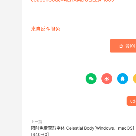
来自反斗限免
赞(
0
)




ud
上一篇
限时免费获取字体 Celestial Body[Windows、macOS]
[$40→0]