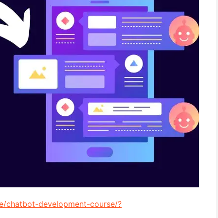
e/chatbot-development-course/?