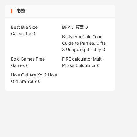
书签
Best Bra Size
BFP 计算器
0
Calculator
0
BodyTypeCalc
Your
Guide to Parties, Gifts
& Unapologetic Joy 0
Epic Games Free
FIRE calculator
Multi-
Games
0
Phase Calculator 0
How Old Are You?
How
Old Are You? 0