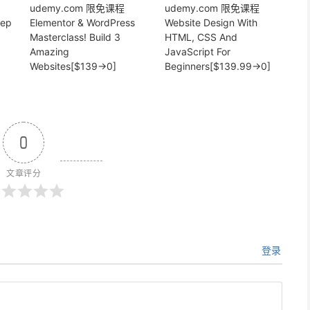
udemy.com 限免课程
udemy.com 限免课程
eep
Elementor & WordPress
Website Design With
Masterclass! Build 3
HTML, CSS And
Amazing
JavaScript For
Websites[$139→0]
Beginners[$139.99→0]
0
文章评分
登录