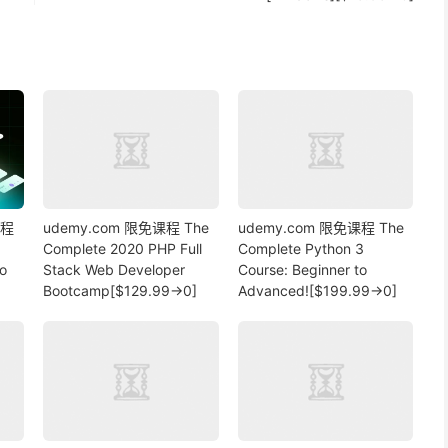
课程
udemy.com 限免课程 The
udemy.com 限免课程 The
Complete 2020 PHP Full
Complete Python 3
o
Stack Web Developer
Course: Beginner to
Bootcamp[$129.99→0]
Advanced![$199.99→0]