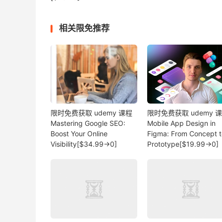
相关限免推荐
限时免费获取 udemy 课程
限时免费获取 udemy 
Mastering Google SEO:
Mobile App Design in
Boost Your Online
Figma: From Concept t
Visibility[$34.99→0]
Prototype[$19.99→0]