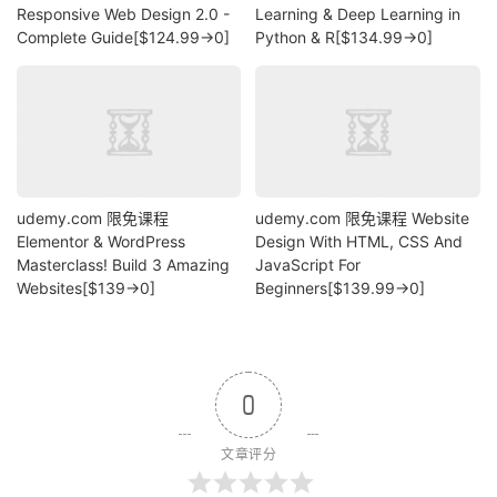
Responsive Web Design 2.0 -
Learning & Deep Learning in
Complete Guide[$124.99→0]
Python & R[$134.99→0]
udemy.com 限免课程
udemy.com 限免课程 Website
Elementor & WordPress
Design With HTML, CSS And
Masterclass! Build 3 Amazing
JavaScript For
Websites[$139→0]
Beginners[$139.99→0]
0
文章评分