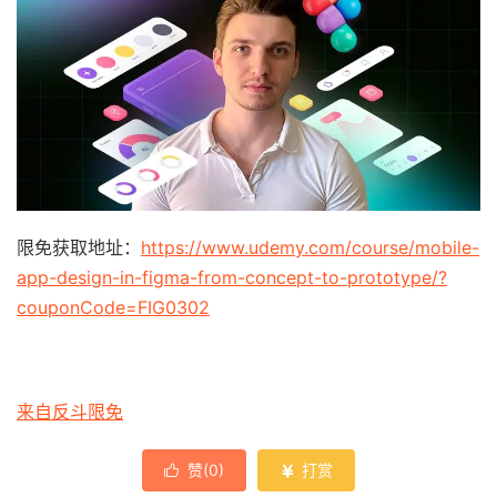
限免获取地址：
https://www.udemy.com/course/mobile-
app-design-in-figma-from-concept-to-prototype/?
couponCode=FIG0302
来自反斗限免
赞(
0
)
打赏

