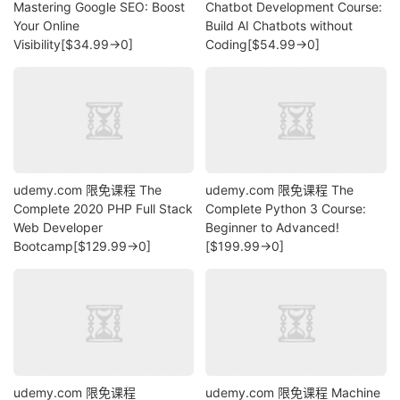
Mastering Google SEO: Boost
Chatbot Development Course:
Your Online
Build AI Chatbots without
Visibility[$34.99→0]
Coding[$54.99→0]
udemy.com 限免课程 The
udemy.com 限免课程 The
Complete 2020 PHP Full Stack
Complete Python 3 Course:
Web Developer
Beginner to Advanced!
Bootcamp[$129.99→0]
[$199.99→0]
udemy.com 限免课程
udemy.com 限免课程 Machine