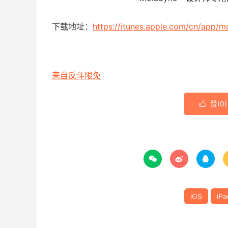
下载地址：
https://itunes.apple.com/cn/app/
来自反斗限免
赞(
0
)




iOS
iPa