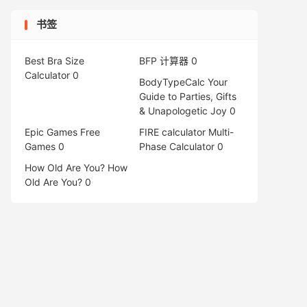
书签
Best Bra Size
BFP 计算器
0
Calculator
0
BodyTypeCalc
Your
Guide to Parties, Gifts
& Unapologetic Joy 0
Epic Games Free
FIRE calculator
Multi-
Games
0
Phase Calculator 0
How Old Are You?
How
Old Are You? 0