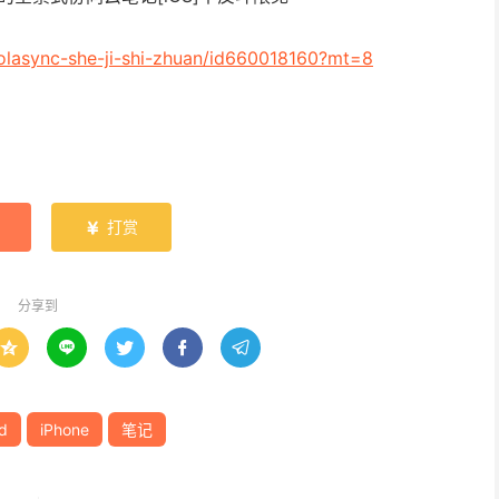
molasync-she-ji-shi-zhuan/id660018160?mt=8
打赏

分享到





d
iPhone
笔记