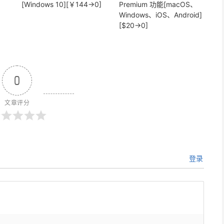
[Windows 10][￥144→0]
Premium 功能[macOS、
Windows、iOS、Android]
[$20→0]
0
文章评分
登录