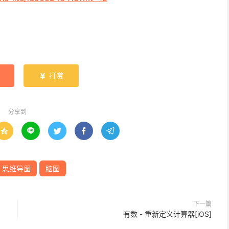
打赏

分享到





思维导图
脑图
下一篇
有数 - 重新定义计算器[iOS]