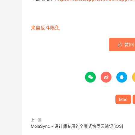
来自反斗限免
赞(
0
)




Mac
上一篇
MolaSync - 设计师专用的全景式协同云笔记[iOS]