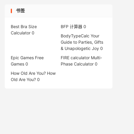
书签
Best Bra Size
BFP 计算器
0
Calculator
0
BodyTypeCalc
Your
Guide to Parties, Gifts
& Unapologetic Joy 0
Epic Games Free
FIRE calculator
Multi-
Games
0
Phase Calculator 0
How Old Are You?
How
Old Are You? 0