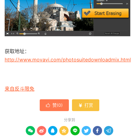
获取地址：
http://www.movavi.com/photosuitedownloadmix.html
来自反斗限免
赞(
0
)
打赏


分享到







