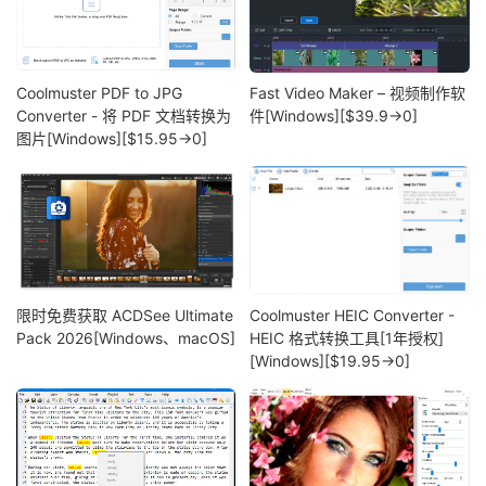
Coolmuster PDF to JPG
Fast Video Maker – 视频制作软
Converter - 将 PDF 文档转换为
件[Windows][$39.9→0]
图片[Windows][$15.95→0]
限时免费获取 ACDSee Ultimate
Coolmuster HEIC Converter -
Pack 2026[Windows、macOS]
HEIC 格式转换工具[1年授权]
[Windows][$19.95→0]