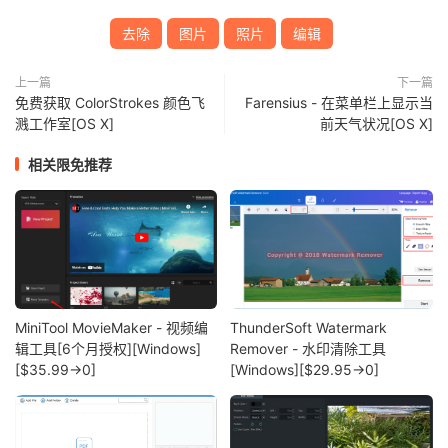
去除
图片
照片
编辑
上一篇
下一篇
免费获取 ColorStrokes 颜色飞
Farensius - 在菜单栏上显示当
溅工作室[OS X]
前天气状况[OS X]
相关限免推荐
MiniTool MovieMaker - 视频编
ThunderSoft Watermark
辑工具[6个月授权][Windows]
Remover - 水印清除工具
[$35.99→0]
[Windows][$29.95→0]