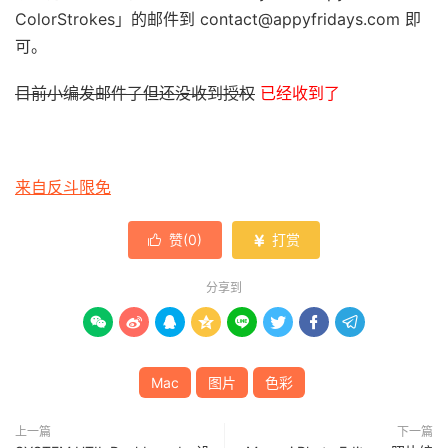
ColorStrokes」的邮件到 contact@appyfridays.com 即
可。
目前小编发邮件了但还没收到授权
已经收到了
来自反斗限免
赞(
0
)
打赏


分享到








Mac
图片
色彩
上一篇
下一篇