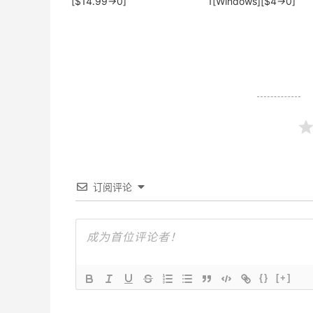
[$14.99→0]
1[Windows][$4→0]
订阅评论
{}
[+]