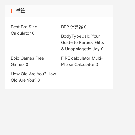
书签
Best Bra Size
BFP 计算器
0
Calculator
0
BodyTypeCalc
Your
Guide to Parties, Gifts
& Unapologetic Joy 0
Epic Games Free
FIRE calculator
Multi-
Games
0
Phase Calculator 0
How Old Are You?
How
Old Are You? 0