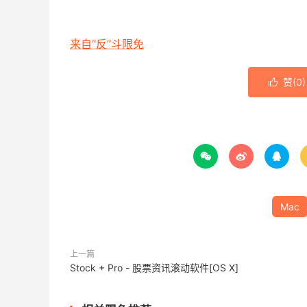
来自“反”斗限免
赞(
0
)




Mac
上一篇
Stock + Pro - 股票资讯滚动软件[OS X]