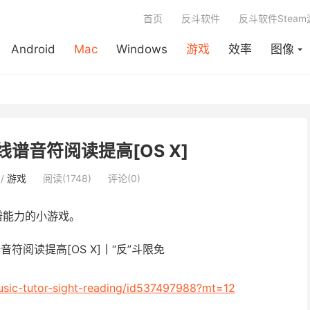
首页
反斗软件
反斗软件Stea
Android
Mac
Windows
游戏
效率
图像
- 五线谱音符阅读提高[OS X]
/
游戏
阅读(1748)
评论(0)
谱能力的小游戏。
music-tutor-sight-reading/id537497988?mt=12