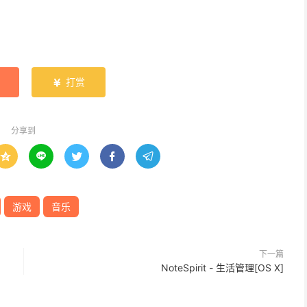
打赏

分享到





游戏
音乐
下一篇
NoteSpirit - 生活管理[OS X]