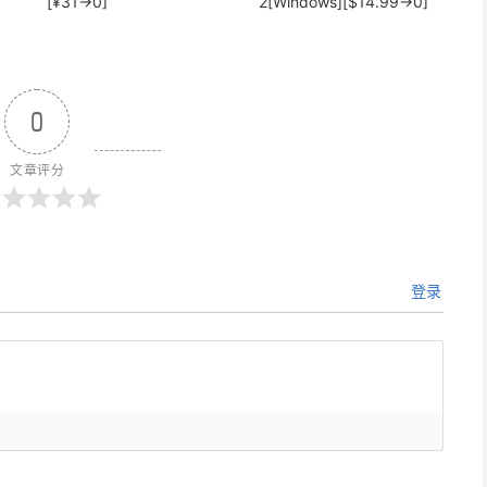
[¥31→0]
2[Windows][$14.99→0]
0
文章评分
登录