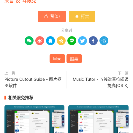
来自“反”斗限免
赞(
0
)
打赏


分享到








Mac
股票
上一篇
下一篇
Picture Cutout Guide - 图片抠
Music Tutor - 五线谱音符阅读
图软件
提高[OS X]
相关限免推荐