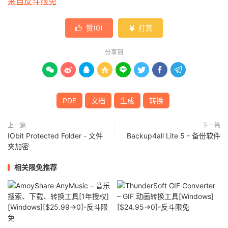
来自反斗限免
赞(
0
)
打赏


分享到








PDF
文档
生成
转换
上一篇
下一篇
IObit Protected Folder - 文件
Backup4all Lite 5 - 备份软件
夹加密
相关限免推荐