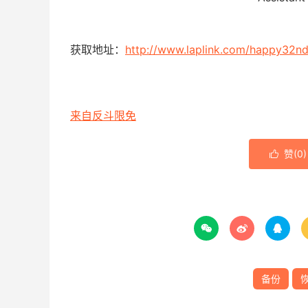
获取地址：
http://www.laplink.com/happy32n
来自反斗限免
赞(
0
)




备份