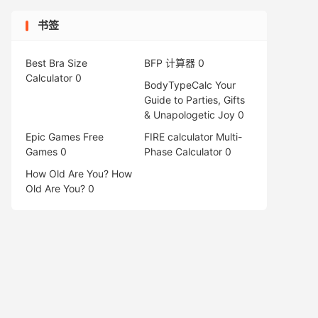
书签
Best Bra Size
BFP 计算器
0
Calculator
0
BodyTypeCalc
Your
Guide to Parties, Gifts
& Unapologetic Joy 0
Epic Games Free
FIRE calculator
Multi-
Games
0
Phase Calculator 0
How Old Are You?
How
Old Are You? 0