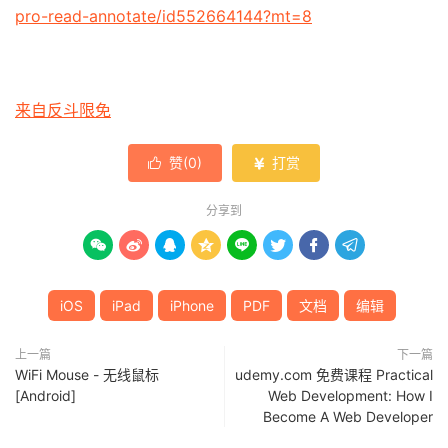
pro-read-annotate/id552664144?mt=8
来自反斗限免
赞(
0
)
打赏


分享到








iOS
iPad
iPhone
PDF
文档
编辑
上一篇
下一篇
WiFi Mouse - 无线鼠标
udemy.com 免费课程 Practical
[Android]
Web Development: How I
Become A Web Developer