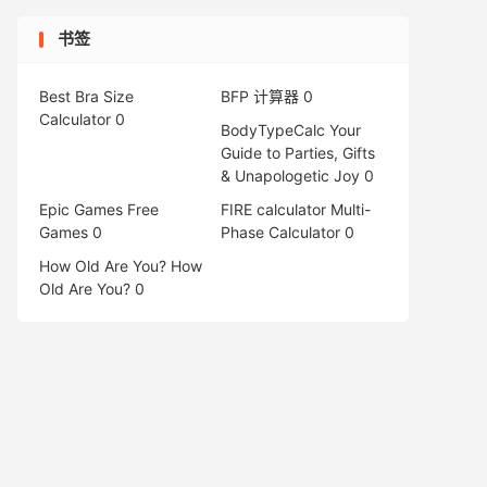
书签
Best Bra Size
BFP 计算器
0
Calculator
0
BodyTypeCalc
Your
Guide to Parties, Gifts
& Unapologetic Joy 0
Epic Games Free
FIRE calculator
Multi-
Games
0
Phase Calculator 0
How Old Are You?
How
Old Are You? 0