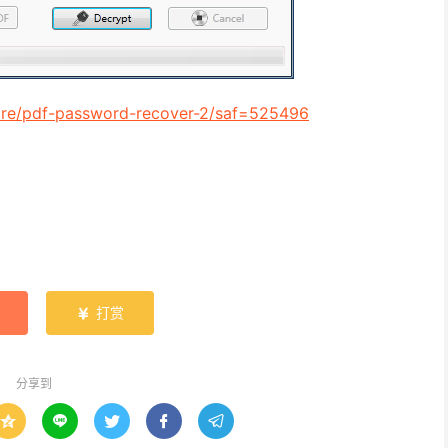
ware/pdf-password-recover-2/saf=525496
打赏

分享到




