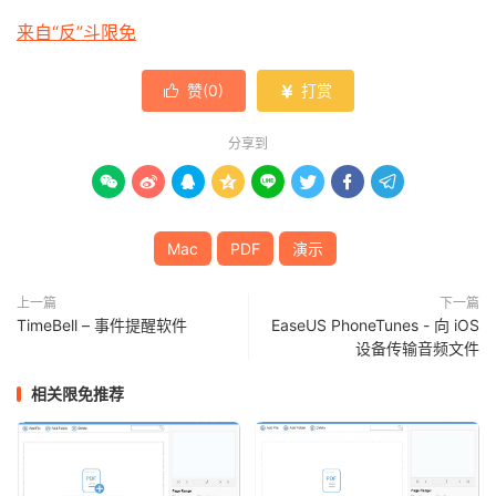
来自“反”斗限免
赞(
0
)
打赏


分享到








Mac
PDF
演示
上一篇
下一篇
TimeBell – 事件提醒软件
EaseUS PhoneTunes - 向 iOS
设备传输音频文件
相关限免推荐