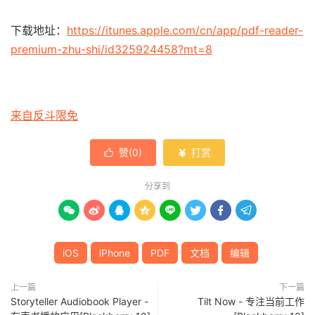
下载地址：
https://itunes.apple.com/cn/app/pdf-reader-
premium-zhu-shi/id325924458?mt=8
来自反斗限免
赞(
0
)
打赏


分享到








iOS
iPhone
PDF
文档
编辑
上一篇
下一篇
Storyteller Audiobook Player -
Tilt Now - 专注当前工作