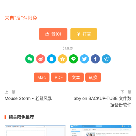
来自“反”斗限免
赞(
0
)
打赏


分享到








Mac
PDF
文本
转换
上一篇
下一篇
Mouse Storm - 老鼠风暴
abylon BACKUP-TUBE 文件数
据备份软件
相关限免推荐