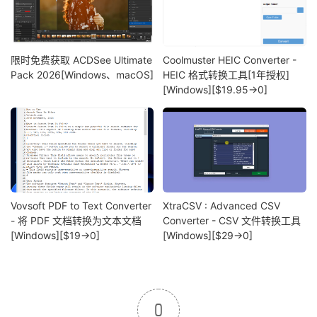
限时免费获取 ACDSee Ultimate
Coolmuster HEIC Converter -
Pack 2026[Windows、macOS]
HEIC 格式转换工具[1年授权]
[Windows][$19.95→0]
Vovsoft PDF to Text Converter
XtraCSV : Advanced CSV
- 将 PDF 文档转换为文本文档
Converter - CSV 文件转换工具
[Windows][$19→0]
[Windows][$29→0]
0