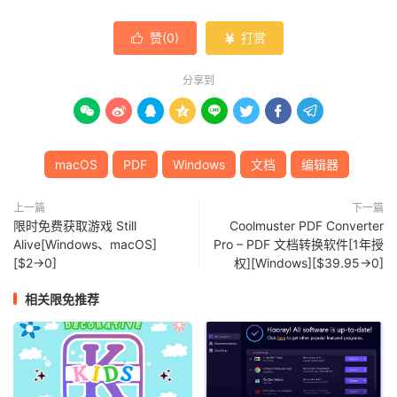
赞(
0
)
打赏


分享到








macOS
PDF
Windows
文档
编辑器
上一篇
下一篇
限时免费获取游戏 Still
Coolmuster PDF Converter
Alive[Windows、macOS]
Pro – PDF 文档转换软件[1年授
[$2→0]
权][Windows][$39.95→0]
相关限免推荐