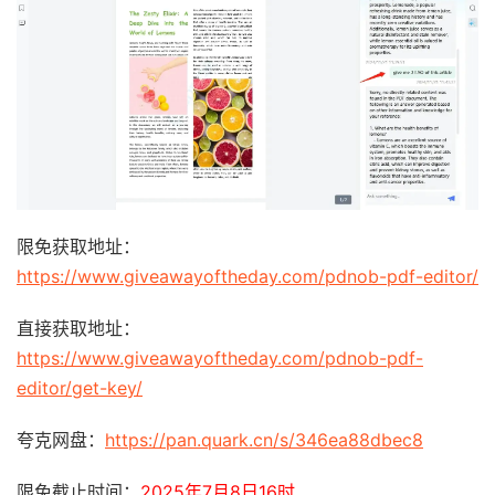
限免获取地址：
https://www.giveawayoftheday.com/pdnob-pdf-editor/
直接获取地址：
https://www.giveawayoftheday.com/pdnob-pdf-
editor/get-key/
夸克网盘：
https://pan.quark.cn/s/346ea88dbec8
限免截止时间：
2025年7月8日16时